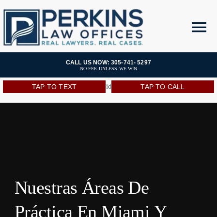
Skip
to
Open toolbar
To
content
Nav
Areas de Practica
CALL US NOW: 305-741- 5297
NO FEE UNLESS WE WIN
[wpml_language_selector_widget]
TAP TO TEXT
TAP TO CALL
Open 24/7
Equipo
Resultados
Recursos
Nuestras Áreas De
Práctica En Miami Y