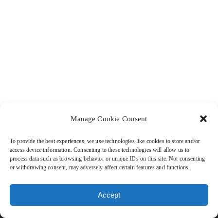
magna aliqua. Ut enim ad minim veniam, quis nostrud
exercitation ullamco laboris nisi ut aliquip ex ea commodo
consequat. Duis aute irure dolor in reprehenderit in
voluptate velit esse cillum dolore eu fugiat nulla pariatur.
Excepteur sint occaecat cupidatat non proident, sunt in
culpa qui officia deserunt mollit anim id est laborum.
Manage Cookie Consent
DESCUBRA MÁS
To provide the best experiences, we use technologies like cookies to store and/or
access device information. Consenting to these technologies will allow us to
process data such as browsing behavior or unique IDs on this site. Not consenting
or withdrawing consent, may adversely affect certain features and functions.
Accept