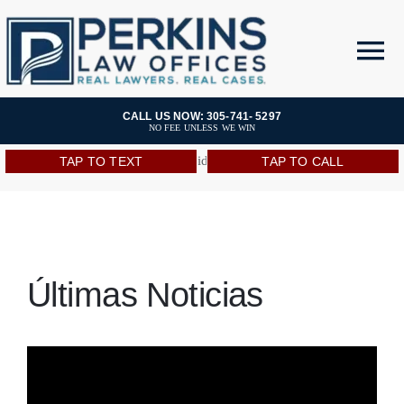
Skip
to
Open toolbar
To
content
Nav
Areas de Practica
CALL US NOW: 305-741- 5297
NO FEE UNLESS WE WIN
[wpml_language_selector_widget]
TAP TO TEXT
TAP TO CALL
Open 24/7
Equipo
Resultados
Últimas Noticias
Recursos